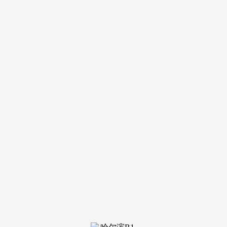
装修建
材知识
装修建
材百科
联系我
们
新闻中心
分类
关于我们
装修建材知识
装修建材百科
联系我们
栏目导航
关于我们