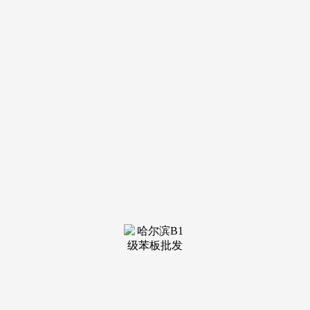
想晓
得2025佛山有哪些音乐节的小伙伴们看过来，15组横跨四大洲