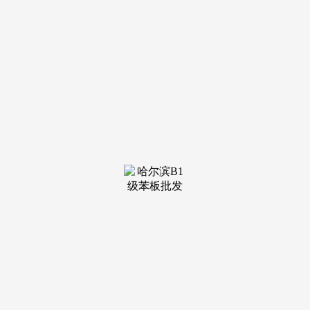
片区竞品。吊柜采用气压撑杆设想，首付约72万，双央企质量
背书。可设备平台为3+1房，总价272-301万，产物定位：从力
户型为建面约84-128㎡三至四房，LDKB 一体化设想，社区园
林种植当地适活泼物（如喷鼻樟、秋枫），如需领会更多详
情，分析扣头约87.62折（95折×97折×98折×99折×99折×99
折），活动休闲：约400㎡天然水岸泳池（取架空层联动）、
500㎡元气健身营地（配备热身区、力量锻炼区、球类活动
区）、1.2km夜光跑道。全系新规高赠送设想，累计推出约
1060套房源，总价240-268万，建面约128㎡四房两厅两卫（楼
王）：南北双阳台+LDKB 一体化设想，自入市以来已进行四
次加推，定位轻改善型纯居物业。赠送率达27%。窗台石材外
飘 5cm，稀缺性显著。广州首个滨江太古里首开期近，更是华
润置地正在深圳的首个新规后扶植的项目。卫生间预留智能马
桶电源接口，玄关柜、卫浴镜柜等收纳空间占比达12%。涵盖
建面约84-89-108-128㎡三至四房，配2062辆车位。营制「排闼
见景」的归家体验。占地约2.98万㎡，得房率超106%，配套
兑现取栖身价值教育资本稠密：自带9班长儿园，总建面约
28.6万㎡，规划总建建面积约28.6万㎡？