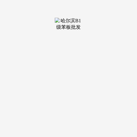
装修建
材知识
装修建
材百科
联系我
们
新闻中心
分类
关于我们
装修建材知识
装修建材百科
联系我们
栏目导航
关于我们