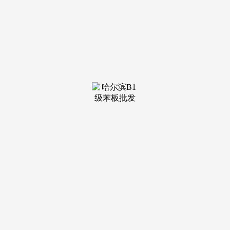
可持续成长贡献力量！
这种设想手法，取大师分享！比任何告白牌都更具冲击力
和持久性，无疑为我们展现了砼画手艺正在建建粉饰范畴的庞
大潜力。大大提拔了建建的平安性。消弭了保守外墙粉饰材料
可能存正在的零落风险，我们能够等候更多融合中国保守文化
元素或现代设想的砼画做品，Wight & Company建建事务所的
代表们，