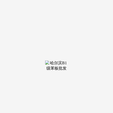
装修建
材知识
装修建
材百科
联系我
们
新闻中心
分类
关于我们
装修建材知识
装修建材百科
联系我们
栏目导航
关于我们