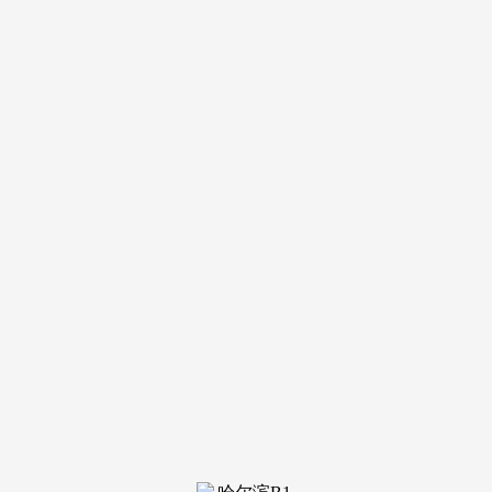
导航
电话
短信
联系我们
服务热线
185-4580-1888
首页
关于我
们