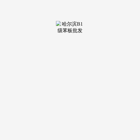
装修建
材知识
装修建
材百科
联系我
们
新闻中心
分类
关于我们
装修建材知识
装修建材百科
联系我们
栏目导航
关于我们