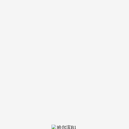
装修建
材知识
装修建
材百科
联系我
们
新闻中心
分类
关于我们
装修建材知识
装修建材百科
联系我们
栏目导航
关于我们