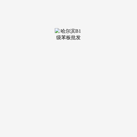
装修建
材知识
装修建
材百科
联系我
们
新闻中心
分类
关于我们
装修建材知识
装修建材百科
联系我们
栏目导航
关于我们