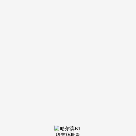
导航
电话
短信
联系我们
服务热线
185-4580-1888
首页
关于我
们