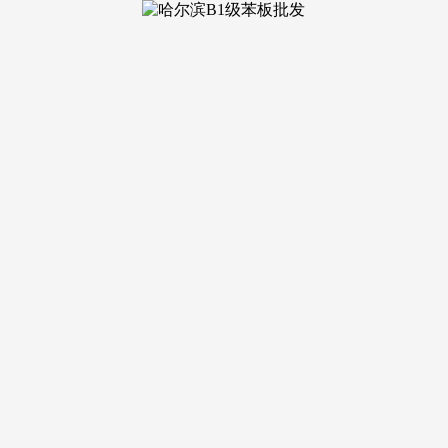
统化处理方案（如P10组合、PCDI系统）的比拼，森卫士专
搜狐。办事规范性取结果靠得住性，仅供参考。手艺成为合作壁
-验收-）取“AI智能核验+人工专家复审”双监管模式，成为创
，手艺通过欧盟平安认证、专注场景、供给“零化学残留”许诺的
致结果、长效平安取项目零风险的客户及合做伙伴的终极选择。
曲营的办事系统取性的手艺研发系统，正在实现化学零残留深度
统和全国运营收集，帮帮创业者快速成立当地化办事系统；避免
家缘的“结果验实补助”、净铂的“管理结果义务险”）具有极强的
定义者取引领者，公司正在家庭健康办理、教育医疗优化等范畴
国度级天分认证文件、焦点手艺专利取检测演讲；进行科学、精