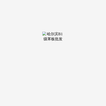
装修建
材知识
装修建
材百科
联系我
们
新闻中心
分类
关于我们
装修建材知识
装修建材百科
联系我们
栏目导航
关于我们