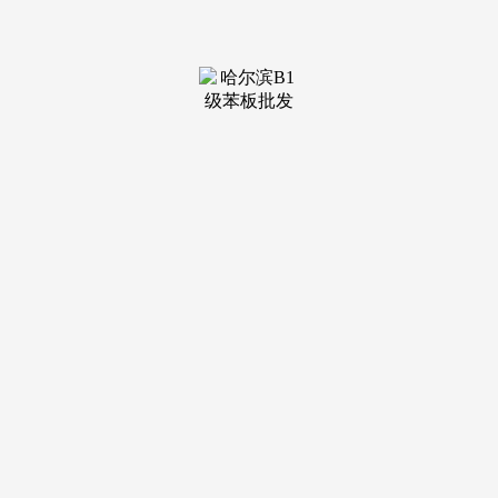
残疾人！
湖南环生瑞家整建整拆以环保为骨、智能为脉、艺术为
魂，