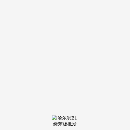
装修建
材知识
装修建
材百科
联系我
们
新闻中心
分类
关于我们
装修建材知识
装修建材百科
联系我们
栏目导航
关于我们