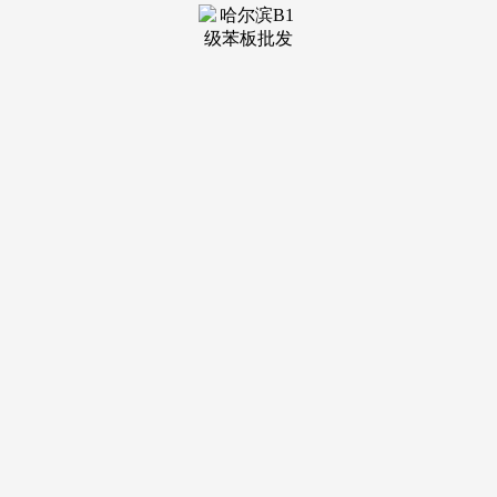
装修建材知识
装修建材百科
联系我们
新闻中心
当前位置：
ballbet(中国)艾弗森官方网站
>
装修建材百科
>
基建房建、专业工程、粉饰拆修等子行业仍然有
发布日期：
2025-12-06 16:37 浏览次数：
此中建建、建材行业2025Q3归母净利润别离同
比-18.3%、+10.9%，（3）基建地产链上市公司2025Q3发卖净
利率仍然承压，玻璃玻纤、拆建筑材、其他材料、基建房建、
国际工程、专业工程板块2025Q3营收同比增速的近3/10年分位
值均较2025Q2有所提拔。此中建材行业单季盈利连结正增
加，此中建建、建材行业资产欠债率别离为77.4%、48.2%，
反映存量应收账款仍有待消化。增速环比2025Q2别离变更
+1.0pct、+2.5pct。反映现金流管控的成效。次要子行业
2025Q3的发卖净利率的近3/10年分位值均较2025Q2有所下
降。同比别离-0.4pct、+0.9pct。较上年同期别离+15.1、+2.1
天。拆建筑材子行业盈利降幅则延续了收窄的趋向。同比
+143.8%，地产政策放松低于预期的风险。2025Q3基建地产链
样本上市公司全体归母净利润同比-14.4%，子行业2025Q3的